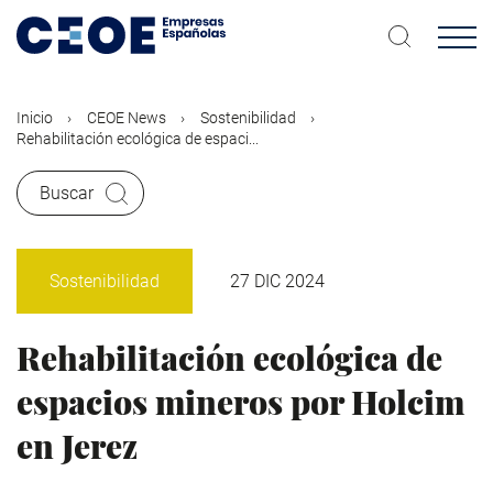
Pasar
al
contenido
principal
Inicio
CEOE News
Sostenibilidad
Rehabilitación ecológica de espaci...
Buscar
Sostenibilidad
27 DIC 2024
Rehabilitación ecológica de
espacios mineros por Holcim
en Jerez