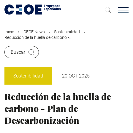
Pasar
al
contenido
principal
Inicio
CEOE News
Sostenibilidad
Reducción de la huella de carbono -...
Buscar
Sostenibilidad
20 OCT 2025
Reducción de la huella de
carbono - Plan de
Descarbonización