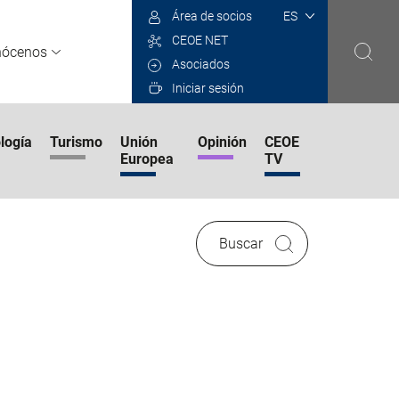
Select
Área de socios
your
CEOE NET
language
nócenos
Asociados
Iniciar sesión
logía
Turismo
Unión
Opinión
CEOE
Europea
TV
Buscar