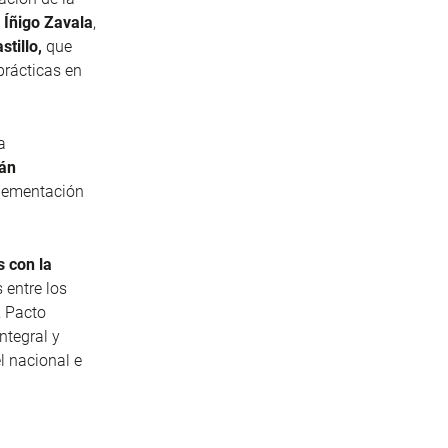
,
Íñigo Zavala
,
stillo,
que
prácticas en
a
án
plementación
 con la
 entre los
, Pacto
ntegral y
l nacional e