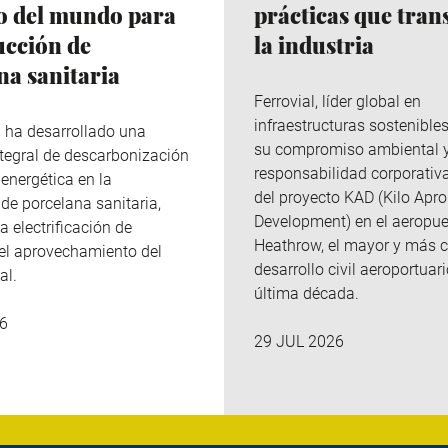
co del mundo para
prácticas que tra
ucción de
la industria
na sanitaria
Ferrovial
, líder global en
infraestructuras sostenibles
p
ha desarrollado una
su compromiso ambiental 
integral de descarbonización
responsabilidad corporativa
 energética en la
del
proyecto KAD (Kilo
Apro
de porcelana sanitaria,
Development
)
en el aeropue
a electrificación de
Heathrow, el mayor y más 
el aprovechamiento del
desarrollo civil aeroportuari
al.
última década.
6
29 JUL 2026