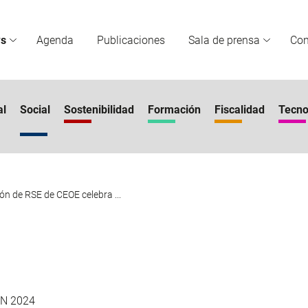
s
Agenda
Publicaciones
Sala de prensa
Co
al
Social
Sostenibilidad
Formación
Fiscalidad
Tecno
ón de RSE de CEOE celebra ...
UN 2024