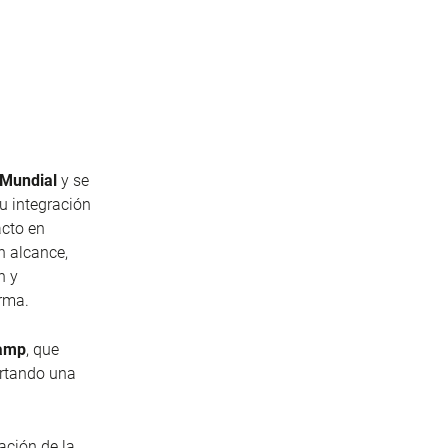
 Mundial
y se
u integración
acto en
n alcance,
n y
orma.
amp
, que
ortando una
ación de la