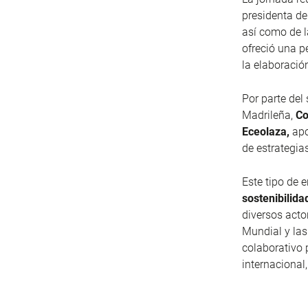
presidenta d
así como de 
ofreció una p
la elaboració
Por parte del
Madrileña,
Co
Eceolaza,
apo
de estrategia
Este tipo de 
sostenibilida
diversos acto
Mundial y las
colaborativo 
internacional