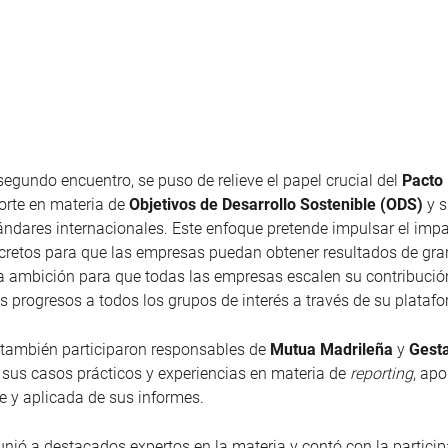
segundo encuentro, se puso de relieve el papel crucial del
Pacto
porte en materia de
Objetivos de Desarrollo Sostenible (ODS)
y s
ándares internacionales. Este enfoque pretende impulsar el imp
cretos para que las empresas puedan obtener resultados de gra
a ambición para que todas las empresas escalen su contribució
 progresos a todos los grupos de interés a través de su plataf
 también participaron responsables de
Mutua Madrileña
y
Gest
sus casos prácticos y experiencias en materia de
reporting
, ap
le y aplicada de sus informes.
unió a destacados expertos en la materia y contó con la particip