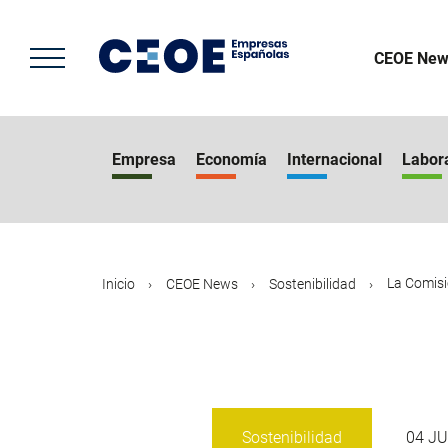
Pasar
al
contenido
CEOE New
principal
Empresa
Economía
Internacional
Labor
La Comisi
Inicio
CEOE News
Sostenibilidad
Sostenibilidad
04 J