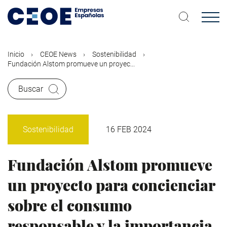
Pasar
al
contenido
principal
Inicio
CEOE News
Sostenibilidad
Fundación Alstom promueve un proyec...
Buscar
Sostenibilidad
16 FEB 2024
Fundación Alstom promueve
un proyecto para concienciar
sobre el consumo
responsable y la importancia