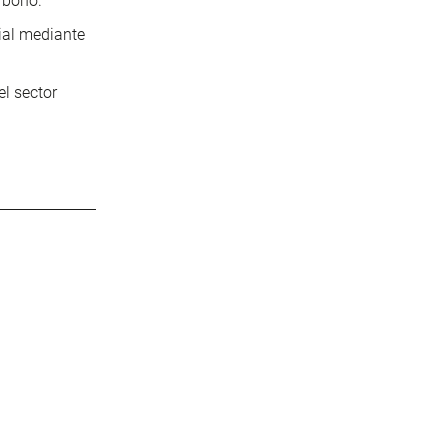
rbono.
cial mediante
el sector