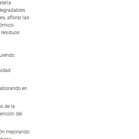
ateria
odegradables
s, aflorar las
nómico-
 residuos
guiendo:
nidad
olaborando en
os de la
vención del
ción mejorando