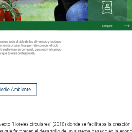
edio Ambiente
yecto “Hoteles circulares” (2018) donde se facilitaba la creación
les que favorecen el desarrollo de un sistema basado en la econo