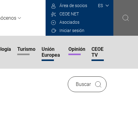
Select
Área de socios
your
CEOE NET
language
nócenos
Asociados
Iniciar sesión
logía
Turismo
Unión
Opinión
CEOE
Europea
TV
Buscar