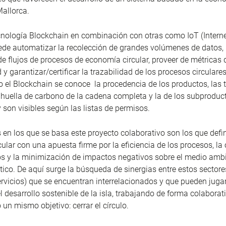
Mallorca.
ecnología Blockchain en combinación con otras como
IoT
(Intern
de automatizar la recolección de grandes volúmenes de datos,
e flujos de procesos de economía circular, proveer de métricas 
 y garantizar/certificar la trazabilidad de los procesos circulares
el Blockchain se conoce la procedencia de los productos, las 
a huella de carbono de la cadena completa y la de los subproduc
y son visibles según las listas de permisos.
s en los que se basa este proyecto colaborativo son los que defi
ular con una apuesta firme por la eficiencia de los procesos, la
os y la minimización de impactos negativos sobre el medio ambi
ico. De aquí surge la búsqueda de sinergias entre estos sectores
servicios) que se encuentran interrelacionados y que pueden juga
l desarrollo sostenible de la isla, trabajando de forma colaborat
un mismo objetivo: cerrar el círculo.