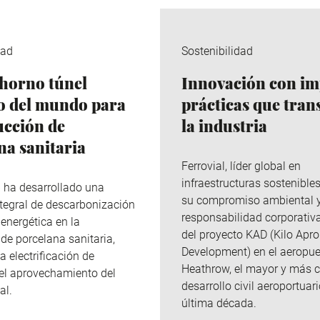
dad
Sostenibilidad
horno túnel
Innovación con im
co del mundo para
prácticas que tra
ucción de
la industria
na sanitaria
Ferrovial
, líder global en
infraestructuras sostenibles
p
ha desarrollado una
su compromiso ambiental 
integral de descarbonización
responsabilidad corporativa
 energética en la
del
proyecto KAD (Kilo
Apro
de porcelana sanitaria,
Development
)
en el aeropue
a electrificación de
Heathrow, el mayor y más 
el aprovechamiento del
desarrollo civil aeroportuari
al.
última década.