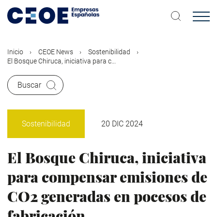
Pasar
al
contenido
principal
Inicio
CEOE News
Sostenibilidad
El Bosque Chiruca, iniciativa para c...
Buscar
Sostenibilidad
20 DIC 2024
El Bosque Chiruca, iniciativa
para compensar emisiones de
CO2 generadas en pocesos de
fabricación