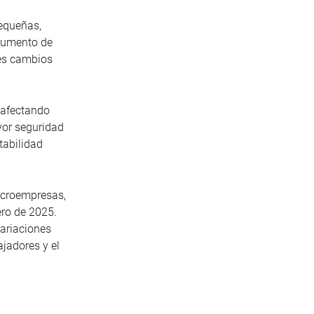
pequeñas,
 aumento de
tes cambios
 afectando
yor seguridad
tabilidad
icroempresas,
ero de 2025.
variaciones
ajadores y el