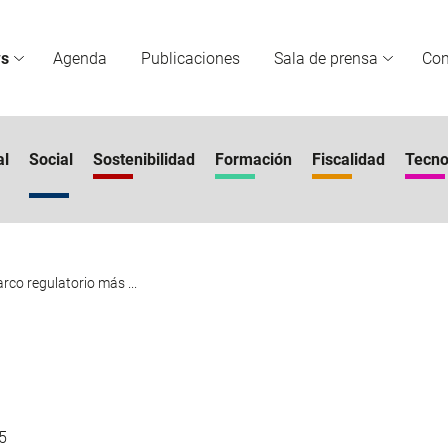
s
Agenda
Publicaciones
Sala de prensa
Co
al
Social
Sostenibilidad
Formación
Fiscalidad
Tecno
co regulatorio más ...
5