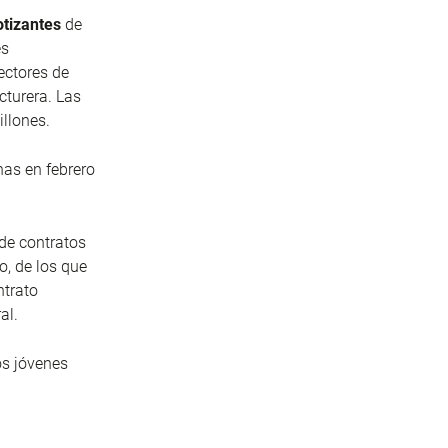
otizantes
de
es
ectores de
cturera. Las
illones.
as en febrero
 de contratos
o, de los que
ntrato
al.
os jóvenes