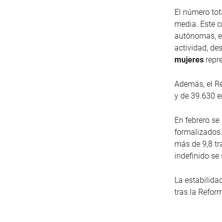
El número tot
media. Este c
autónomas, ex
actividad, de
mujeres
repr
Además, el R
y de 39.630 e
En febrero se
formalizados.
más de 9,8 tr
indefinido se
La estabilida
tras la Refor