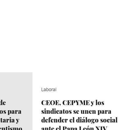
Laboral
de
CEOE, CEPYME y los
ios para
sindicatos se unen para
itaria y
defender el diálogo social
entismo
ante el Papa León XIV