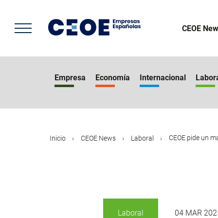
Pasar
al
contenido
CEOE New
principal
Empresa
Economía
Internacional
Labor
CEOE pide un mar
Inicio
CEOE News
Laboral
Laboral
04 MAR 202