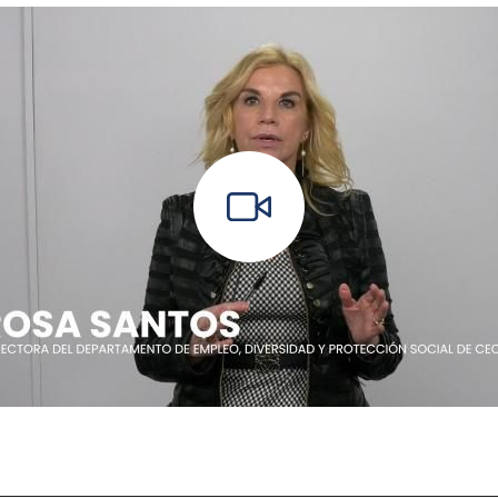
u.be/JNTp_ONesz8