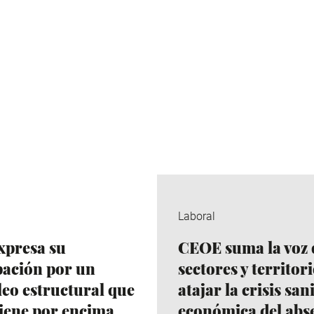
Laboral
xpresa su
CEOE suma la voz 
ación por un
sectores y territor
eo estructural que
atajar la crisis san
iene por encima
económica del abs