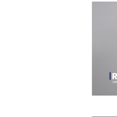
https://yout
>