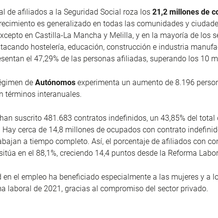
al de afiliados a la Seguridad Social roza los
21,2 millones de c
recimiento es generalizado en todas las comunidades y ciudad
cepto en Castilla-La Mancha y Melilla, y en la mayoría de los s
stacando hostelería, educación, construcción e industria manufa
esentan el 47,29% de las personas afiliadas, superando los 10 m
égimen de
Autónomos
experimenta un aumento de 8.196 person
n términos interanuales.
 han suscrito 481.683 contratos indefinidos, un 43,85% del total
 Hay cerca de 14,8 millones de ocupados con contrato indefinid
abajan a tiempo completo. Así, el porcentaje de afiliados con co
 sitúa en el 88,1%, creciendo 14,4 puntos desde la Reforma Labor
d en el empleo ha beneficiado especialmente a las mujeres y a l
ma laboral de 2021, gracias al compromiso del sector privado.