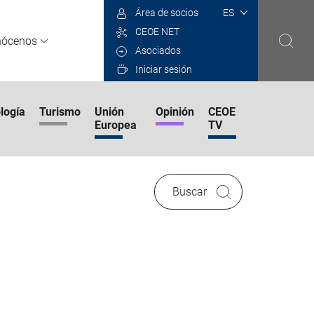
Select
Área de socios
your
CEOE NET
language
nócenos
Asociados
Iniciar sesión
logía
Turismo
Unión
Opinión
CEOE
Europea
TV
Buscar