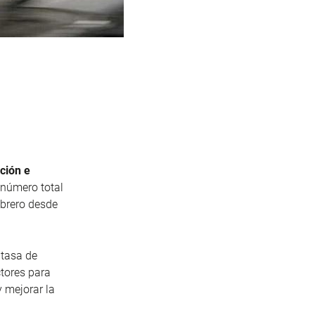
cción e
 número total
ebrero desde
 tasa de
ctores para
y mejorar la