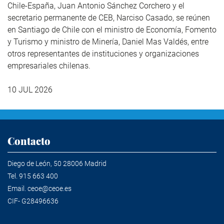
Chile-España, Juan Antonio Sánchez Corchero y el
secretario permanente de CEB, Narciso Casado, se reúnen
en Santiago de Chile con el ministro de Economía, Fomento
y Turismo y ministro de Minería, Daniel Mas Valdés, entre
otros representantes de instituciones y organizaciones
empresariales chilenas.
10 JUL 2026
Contacto
Diego de León, 50 28006 Madrid
Tel.
915 663 400
Email.
ceoe@ceoe.es
CIF- G28496636