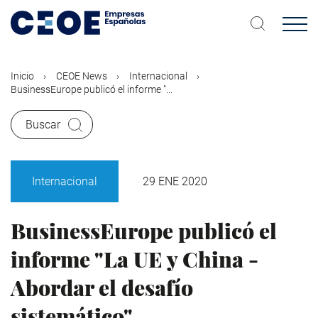
Pasar
al
contenido
principal
Inicio
CEOE News
Internacional
BusinessEurope publicó el informe "...
Buscar
Internacional
29 ENE 2020
BusinessEurope publicó el
informe "La UE y China -
Abordar el desafío
sistemático"