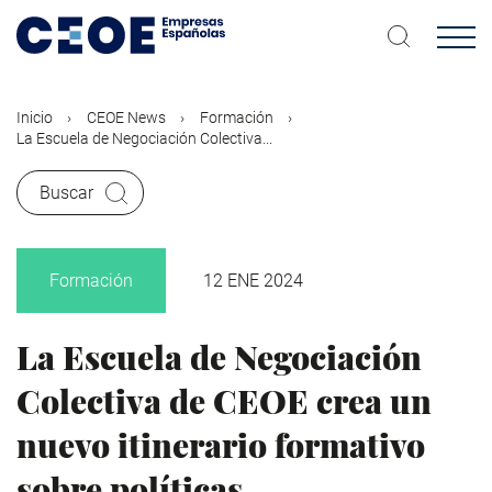
Pasar
al
contenido
principal
Inicio
CEOE News
Formación
La Escuela de Negociación Colectiva...
Buscar
Formación
12 ENE 2024
La Escuela de Negociación
Colectiva de CEOE crea un
nuevo itinerario formativo
sobre políticas