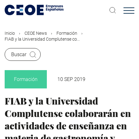
Pasar
al
contenido
principal
Inicio
CEOE News
Formación
FIAB y la Universidad Complutense co...
Buscar
Formación
10 SEP 2019
FIAB y la Universidad
Complutense colaborarán en
actividades de enseñanza en
materia de gastronomía y