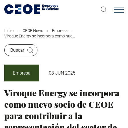
Pasar
al
contenido
principal
Inicio
CEOE News
Empresa
Viroque Energy se incorpora como nue...
Buscar
Empresa
03 JUN 2025
Viroque Energy se incorpora
como nuevo socio de CEOE
para contribuir a la
representación del sector de