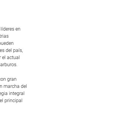
líderes en
trias
 pueden
s del país,
 el actual
carburos.
con gran
en marcha del
gia integral
l principal