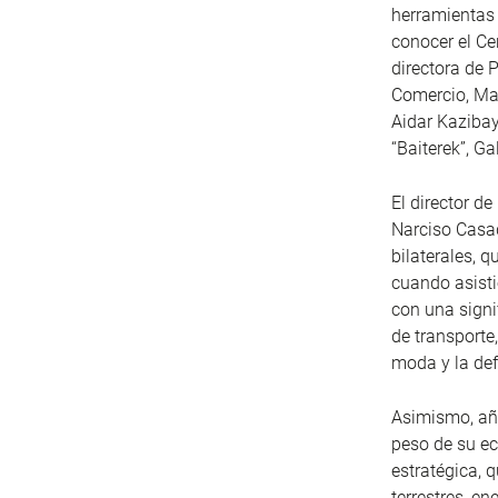
herramientas 
conocer el Ce
directora de 
Comercio, Mar
Aidar Kazibay
“Baiterek”, G
El director d
Narciso Casad
bilaterales, 
cuando asist
con una signi
de transporte,
moda y la de
Asimismo, aña
peso de su ec
estratégica, 
terrestres, e