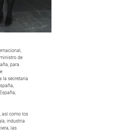
ernacional,
ministro de
aña, para
de
 la secretaria
España,
 España,
, así como los
ía, industria
iera, las