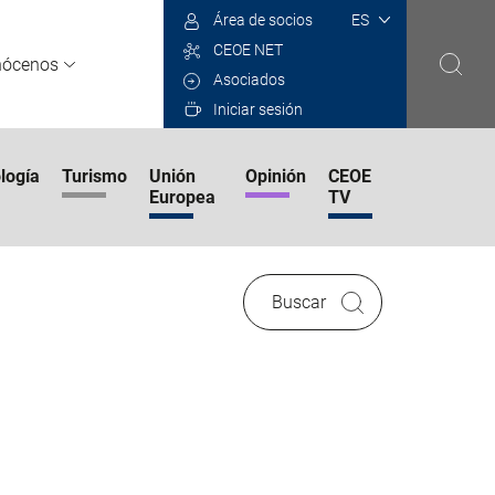
Select
Área de socios
your
CEOE NET
language
nócenos
Asociados
Iniciar sesión
logía
Turismo
Unión
Opinión
CEOE
Europea
TV
Buscar