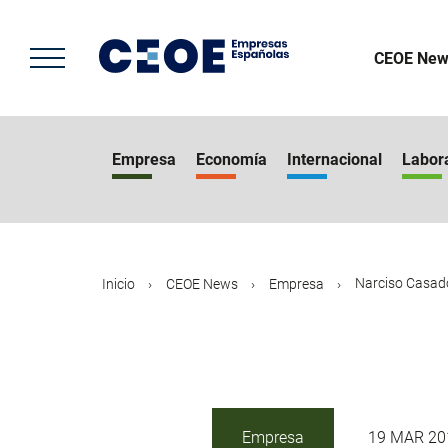
Pasar
al
contenido
CEOE New
principal
Empresa
Economía
Internacional
Labor
Narciso Casado 
Inicio
CEOE News
Empresa
Empresa
19 MAR 20