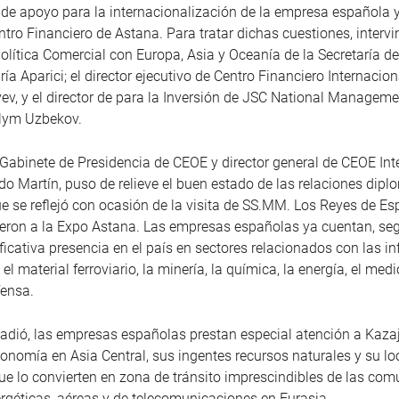
de apoyo para la internacionalización de la empresa española y
ntro Financiero de Astana. Para tratar dichas cuestiones, intervi
Política Comercial con Europa, Asia y Oceanía de la Secretaría d
ía Aparici; el director ejecutivo de Centro Financiero Internacio
ev, y el director de para la Inversión de JSC National Managem
alym Uzbekov.
e Gabinete de Presidencia de CEOE y director general de CEOE Int
o Martín, puso de relieve el buen estado de las relaciones dipl
que se reflejó con ocasión de la visita de SS.MM. Los Reyes de E
ieron a la Expo Astana. Las empresas españolas ya cuentan, se
ficativa presencia en el país en sectores relacionados con las in
 el material ferroviario, la minería, la química, la energía, el med
fensa.
dió, las empresas españolas prestan especial atención a Kazaj
onomía en Asia Central, sus ingentes recursos naturales y su lo
que lo convierten en zona de tránsito imprescindibles de las co
nergéticas, aéreas y de telecomunicaciones en Eurasia.