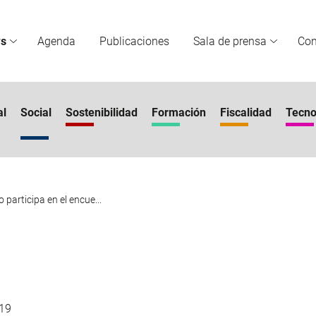
s
Agenda
Publicaciones
Sala de prensa
Co
al
Social
Sostenibilidad
Formación
Fiscalidad
Tecno
participa en el encue...
19