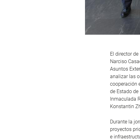
El director d
Narciso Casad
Asuntos Exter
analizar las 
cooperación e
de Estado de 
Inmaculada Ri
Konstantin Zh
Durante la jo
proyectos pri
e infraestruc