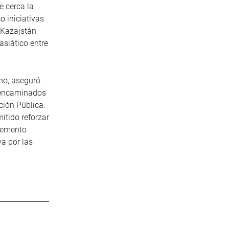
 cerca la
o iniciativas
e Kazajstán
asiático entre
rno, aseguró
s encaminados
ción Pública.
itido reforzar
remento
a por las