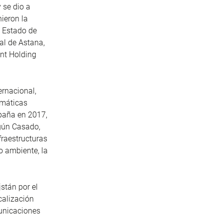
 se dio a
nieron la
e Estado de
nal de Astana,
ent Holding
ernacional,
omáticas
spaña en 2017,
gún Casado,
fraestructuras
io ambiente, la
stán por el
calización
municaciones