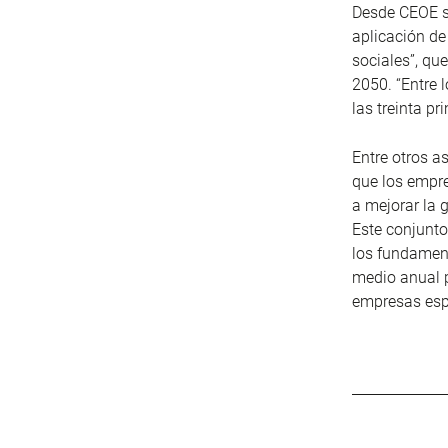
Desde CEOE s
aplicación de
sociales”, que
2050. “Entre l
las treinta p
Entre otros a
que los empr
a mejorar la 
Este conjunto
los fundamen
medio anual p
empresas esp