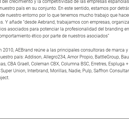
d del crecimiento y la competitividad de las empresas españolas
uestro país en su conjunto. En este sentido, estamos por detr
 de nuestro entorno por lo que tenemos mucho trabajo que hacer
ns. Y añade “desde Aebrand, trabajamos con empresas, organiz
ios asociados para potenciar la profesionalidad del branding en
omportamiento ético por parte de nuestros asociados”
n 2010, AEBrand reúne a las principales consultoras de marca y
uestro país: Addison, Allegro234, Amor Propio, BattleGroup, Ba
s, CBA Graell, Coleman CBX, Columna BSC, Erretres, Espluga +
 Super Union, Interbrand, Morillas, Nadie, Pulp, Saffron Consult
ject.