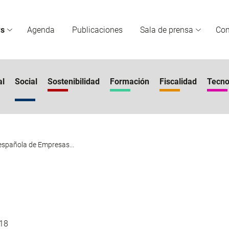
s
Agenda
Publicaciones
Sala de prensa
Co
al
Social
Sostenibilidad
Formación
Fiscalidad
Tecno
española de Empresas...
18