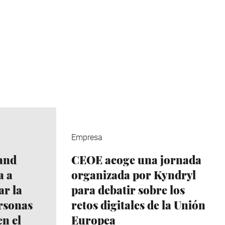
Empresa
and
CEOE acoge una jornada
a a
organizada por Kyndryl
r la
para debatir sobre los
ersonas
retos digitales de la Unión
n el
Europea