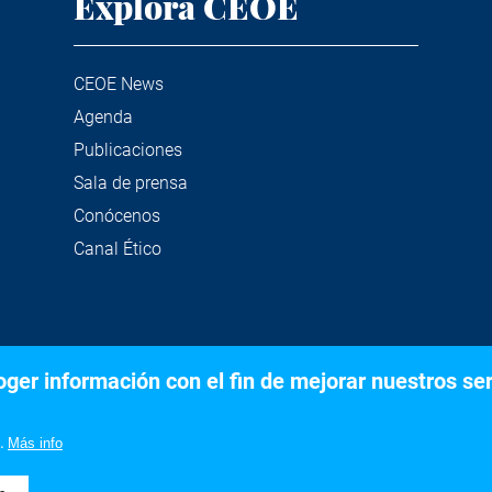
Explora CEOE
CEOE News
Agenda
Publicaciones
Sala de prensa
Conócenos
Canal Ético
er información con el fin de mejorar nuestros serv
©2020 Confederación Española de Organizaciones Empresariale
Aviso legal
Política de privacidad y Cookies
.
Más info