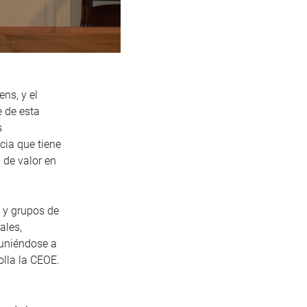
ns, y el
e de esta
s
cia que tiene
 de valor en
 y grupos de
ales,
 uniéndose a
olla la CEOE.