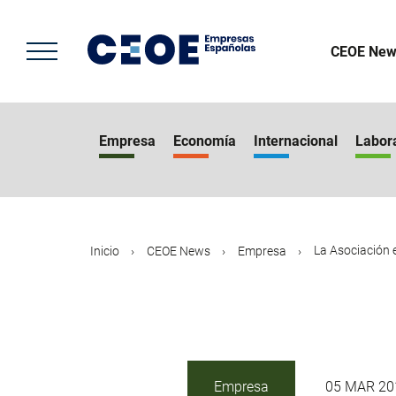
Pasar
al
contenido
CEOE New
principal
Empresa
Economía
Internacional
Labor
La Asociación 
Inicio
CEOE News
Empresa
Empresa
05 MAR 20