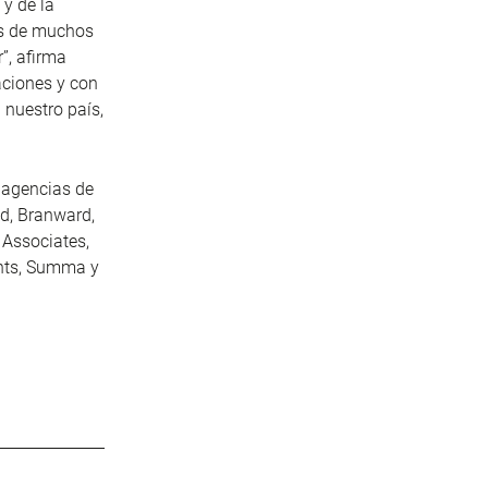
 y de la
ás de muchos
”, afirma
aciones y con
 nuestro país,
 agencias de
ud, Branward,
 Associates,
ants, Summa y