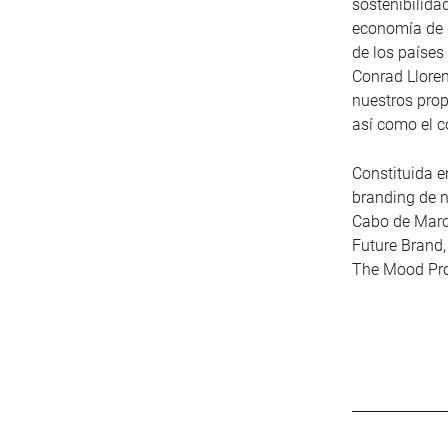
sostenibilida
economía de n
de los países
Conrad Llore
nuestros prop
así como el c
Constituida e
branding de n
Cabo de Marca
Future Brand,
The Mood Pro