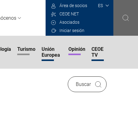
Select
Área de socios
your
CEOE NET
language
nócenos
Asociados
Iniciar sesión
logía
Turismo
Unión
Opinión
CEOE
Europea
TV
Buscar