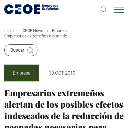
Pasar
al
contenido
principal
Inicio
CEOE News
Empresa
Empresarios extremeños alertan de l...
Buscar
Empresa
10 OCT 2019
Empresarios extremeños
alertan de los posibles efectos
indeseados de la reducción de
peonadas necesarias para