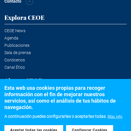
Contacto
Explora CEOE
CEOE News
Agenda
Publicaciones
Sala de prensa
Conócenos
Canal Ético
Alertas CEOE
Esta web usa cookies propias para recoger
información con el fin de mejorar nuestros
Suscríbete a la newsletter
servicios, así como el análisis de tus hábitos de
navegación.
A continuación puedes configurarlas o aceptarlas todas.
Más info
©2020 Confederación Española de Organizaciones Empresariales
Aceptar todas las cookies
Withdraw consent