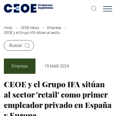
Pasar
al
contenido
principal
Inicio
CEOE News
Empresa
CEOE y el Grupo IFA sitúan al secto...
Buscar
Empresa
19 MAR 2024
CEOE y el Grupo IFA sitúan
al sector 'retail' como primer
empleador privado en España
y Europa