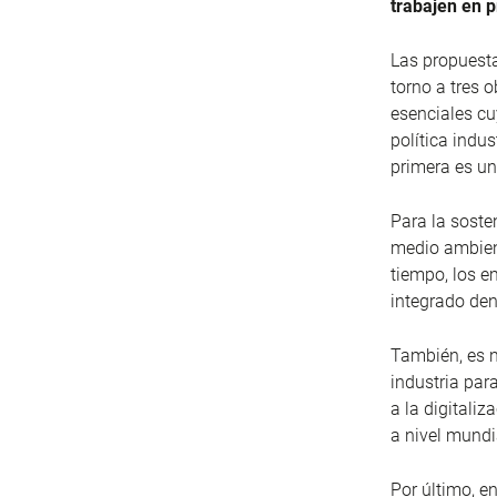
trabajen en 
Las propuesta
torno a tres o
esenciales cu
política indu
primera es un
Para la sosten
medio ambient
tiempo, los e
integrado de
También, es 
industria par
a la digitali
a nivel mundi
Por último, e