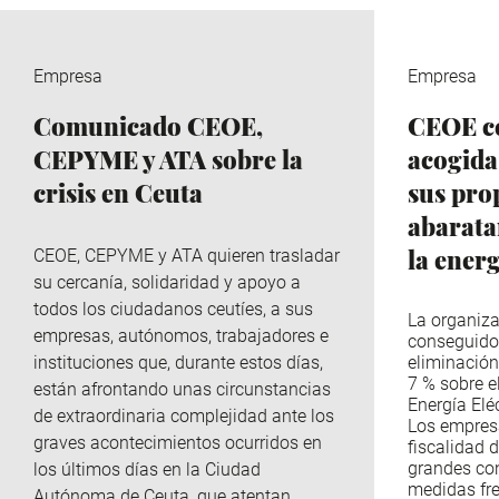
Empresa
Empresa
Comunicado CEOE,
CEOE ce
CEPYME y ATA sobre la
acogida
crisis en Ceuta
sus pro
abaratar
la ener
CEOE, CEPYME y ATA quieren trasladar
su cercanía, solidaridad y apoyo a
todos los ciudadanos ceutíes, a sus
La organiza
empresas, autónomos, trabajadores e
conseguido
instituciones que, durante estos días,
eliminación
7 % sobre e
están afrontando unas circunstancias
Energía Eléc
de extraordinaria complejidad ante los
Los empres
graves acontecimientos ocurridos en
fiscalidad d
grandes co
los últimos días en la Ciudad
medidas fre
Autónoma de Ceuta, que atentan