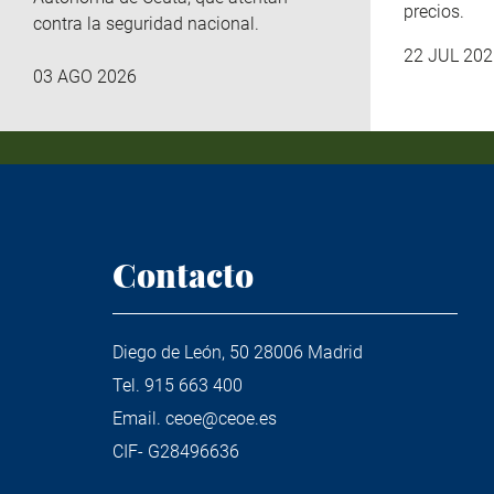
precios.
contra la seguridad nacional.
22 JUL 202
03 AGO 2026
Contacto
Diego de León, 50 28006 Madrid
Tel.
915 663 400
Email.
ceoe@ceoe.es
CIF- G28496636