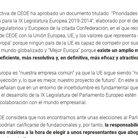
ectiva de CEOE ha aprobado un documento titulado “Prioridades
 para la IX Legislatura Europea 2019-2014”, elaborado por el 
gulatorios y Europeos de la citada Confederación, en el que rec
 CEOE con la Unión Europea, UE, y los valores que representa e
ropa” porque ningún país de la UE es capaz de competir por sus
 mundo globalizado y “Mejor Europa” porque
existe un amplio 
ficiente, más resolutiva y, en definitiva, más eficaz y atractiv
uropa es “nuestra empresa común” ya que la UE sigue siendo “n
yección y, lo que es mejor, nuestro proyecto de futuro”. En este s
eñalan que en un entorno de incertidumbre es fundamental que
 el desarrollo de la IX Legislatura del Parlamento Europeo esté
 colaboración con el mundo empresarial.
OE considera que nos encontramos ante unas elecciones al Par
odrían calificarse de fundacionales y, por tanto,
la responsabil
s es máxima a la hora de elegir a unos representantes que abo