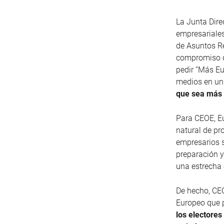
La Junta Dir
empresariales
de Asuntos Re
compromiso de
pedir “Más Eu
medios en un
que sea más e
Para CEOE, E
natural de pro
empresarios s
preparación y
una estrecha
De hecho, CE
Europeo que p
los electore