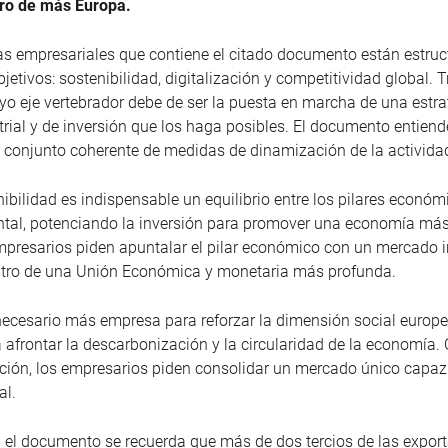
pro de más Europa.
s empresariales que contiene el citado documento están estru
bjetivos: sostenibilidad, digitalización y competitividad global. T
yo eje vertebrador debe de ser la puesta en marcha de una estra
strial y de inversión que los haga posibles. El documento entiend
 conjunto coherente de medidas de dinamización de la activid
ibilidad es indispensable un equilibrio entre los pilares económi
al, potenciando la inversión para promover una economía más r
mpresarios piden apuntalar el pilar económico con un mercado i
ntro de una Unión Económica y monetaria más profunda.
necesario más empresa para reforzar la dimensión social europ
a afrontar la descarbonización y la circularidad de la economía.
zación, los empresarios piden consolidar un mercado único capa
al.
n el documento se recuerda que más de dos tercios de las expor