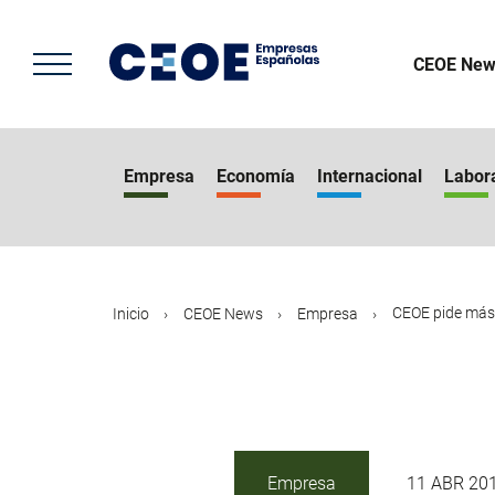
Pasar
al
contenido
CEOE New
principal
Empresa
Economía
Internacional
Labor
CEOE pide más 
Inicio
CEOE News
Empresa
Empresa
11 ABR 20