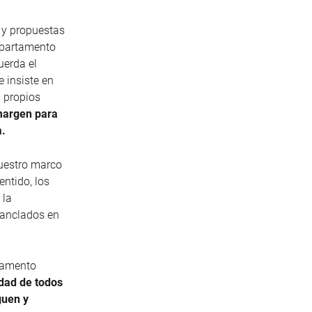
 y propuestas
departamento
uerda el
 insiste en
 propios
margen para
a.
uestro marco
entido, los
 la
n anclados en
lamento
idad de todos
guen y