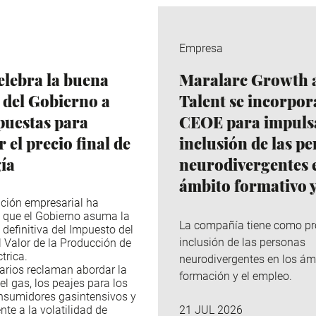
Empresa
lebra la buena
Maralarc Growth 
 del Gobierno a
Talent se incorpor
puestas para
CEOE para impulsa
 el precio final de
inclusión de las p
gía
neurodivergentes e
ámbito formativo y
ción empresarial ha
 que el Gobierno asuma la
La compañía tiene como pr
 definitiva del Impuesto del
inclusión de las personas
l Valor de la Producción de
trica.
neurodivergentes en los ám
arios reclaman abordar la
formación y el empleo.
el gas, los peajes para los
nsumidores gasintensivos y
nte a la volatilidad de
21 JUL 2026