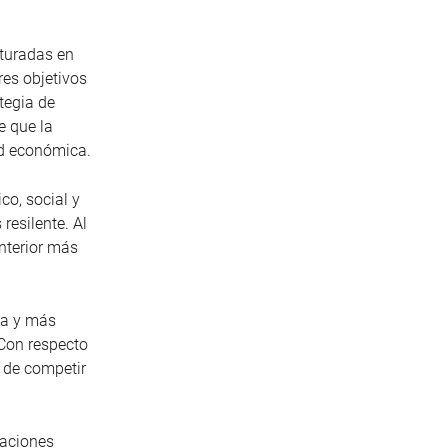
cturadas en
res objetivos
tegia de
e que la
ad económica.
co, social y
esilente. Al
nterior más
ea y más
 Con respecto
z de competir
taciones