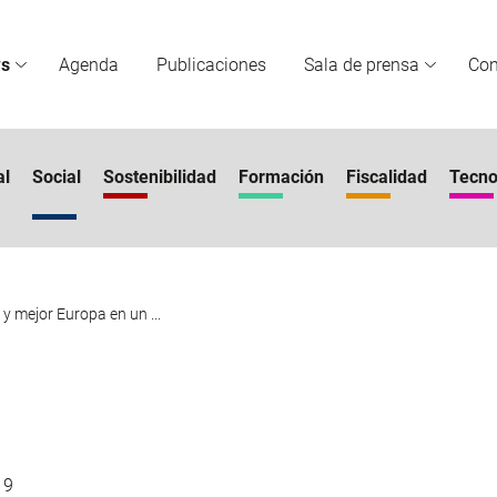
s
Agenda
Publicaciones
Sala de prensa
Co
al
Social
Sostenibilidad
Formación
Fiscalidad
Tecno
y mejor Europa en un ...
19