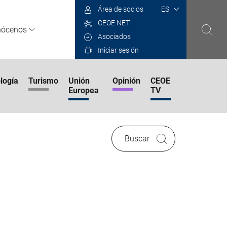
Select
Área de socios
your
CEOE NET
language
nócenos
Asociados
Iniciar sesión
logía
Turismo
Unión
Opinión
CEOE
Europea
TV
Buscar