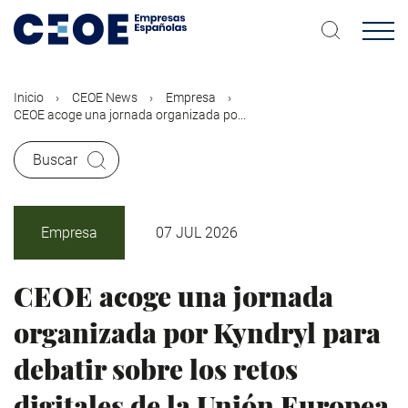
Pasar
al
contenido
principal
Inicio
CEOE News
Empresa
CEOE acoge una jornada organizada po...
Buscar
Empresa
07 JUL 2026
CEOE acoge una jornada
organizada por Kyndryl para
debatir sobre los retos
digitales de la Unión Europea