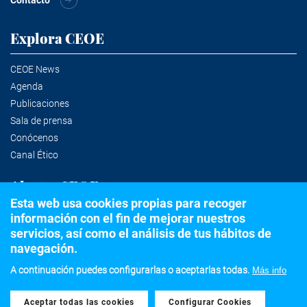
Explora CEOE
CEOE News
Agenda
Publicaciones
Sala de prensa
Conócenos
Canal Ético
Alertas CEOE
Esta web usa cookies propias para recoger
información con el fin de mejorar nuestros
Suscríbete a la newsletter
servicios, así como el análisis de tus hábitos de
navegación.
A continuación puedes configurarlas o aceptarlas todas.
Más info
©2020 Confederación Española de Organizaciones Empresariales
Aceptar todas las cookies
Withdraw consent