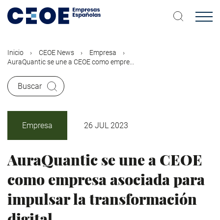
Pasar
al
contenido
principal
Inicio
CEOE News
Empresa
AuraQuantic se une a CEOE como empre...
Buscar
Empresa
26 JUL 2023
AuraQuantic se une a CEOE
como empresa asociada para
impulsar la transformación
digital