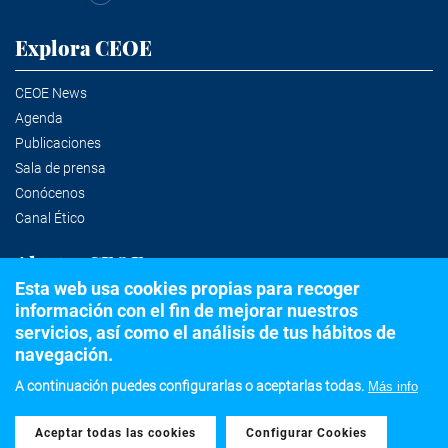
Explora CEOE
CEOE News
Agenda
Publicaciones
Sala de prensa
Conócenos
Canal Ético
Alertas CEOE
Esta web usa cookies propias para recoger
información con el fin de mejorar nuestros
Suscríbete a la newsletter
servicios, así como el análisis de tus hábitos de
navegación.
A continuación puedes configurarlas o aceptarlas todas.
Más info
©2020 Confederación Española de Organizaciones Empresariales
Aceptar todas las cookies
Withdraw consent
Aviso legal
Política de privacidad y Cookies