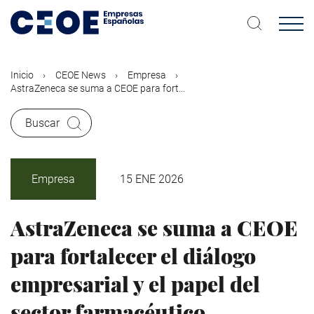
Pasar
al
contenido
principal
Inicio
CEOE News
Empresa
AstraZeneca se suma a CEOE para fort...
Buscar
Empresa
15 ENE 2026
AstraZeneca se suma a CEOE
para fortalecer el diálogo
empresarial y el papel del
sector farmacéutico