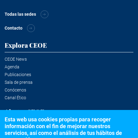
Todas las sedes
Contacto
Explora CEOE
CEOE News
Agenda
Publicaciones
Sala de prensa
Conócenos
Canal Ético
Alertas CEOE
Esta web usa cookies propias para recoger
información con el fin de mejorar nuestros
Suscríbete a la newsletter
servicios, así como el análisis de tus hábitos de