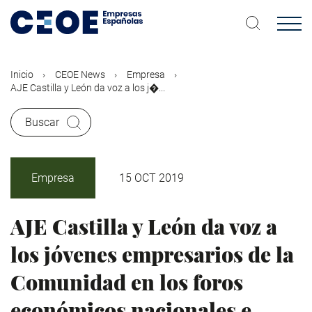
Pasar
al
contenido
principal
Inicio
CEOE News
Empresa
AJE Castilla y León da voz a los j�...
Buscar
Empresa
15 OCT 2019
AJE Castilla y León da voz a
los jóvenes empresarios de la
Comunidad en los foros
económicos nacionales e