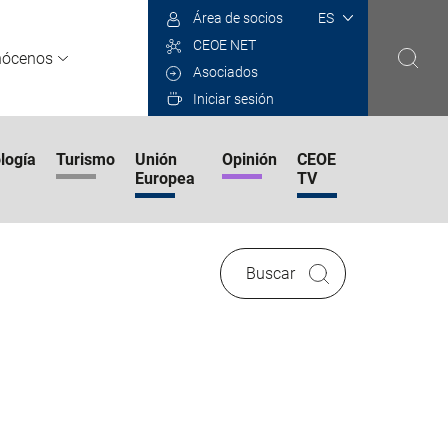
Select
Área de socios
your
CEOE NET
language
nócenos
Asociados
Iniciar sesión
logía
Turismo
Unión
Opinión
CEOE
Europea
TV
Buscar