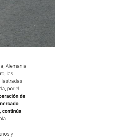
ia, Alemania
o, las
 lastradas
a, por el
peración de
l mercado
, continúa
ola.
renos y