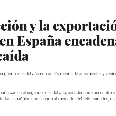
ción y la exportaci
 en España encaden
caída
l segundo mes del año con un 4% menos de automóviles y vehíc
spaña cae en el segundo mes del año, encadenando así cuatro m
factorías españolas han sacado al mercado 254.945 unidades, u