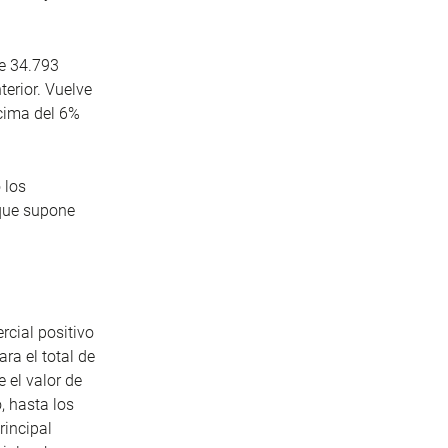
de 34.793
erior. Vuelve
ncima del 6%
 los
 que supone
rcial positivo
ra el total de
 el valor de
, hasta los
rincipal