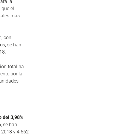
ara la
 que el
riales más
%, con
os, se han
18.
ión total ha
nte por la
 unidades
o del 3,98%
, se han
e 2018 y 4.562