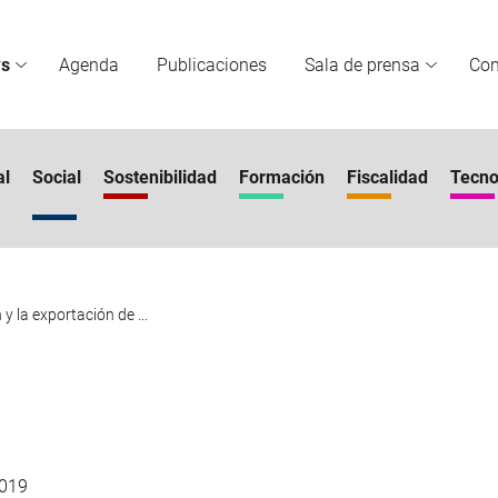
s
Agenda
Publicaciones
Sala de prensa
Co
al
Social
Sostenibilidad
Formación
Fiscalidad
Tecno
y la exportación de ...
019