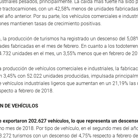
ustriales pesados, principalmente. La caída más fuerte ha sido p
e tractocamiones, con un 42,58% menos de unidades fabricadas
 año anterior. Por su parte, los vehículos comerciales e indust
gones mantienen tasas de crecimiento positivas.
, la producción de turismos ha registrado un descenso del 5,08
des fabricadas en el mes de febrero. En cuanto a los todoterren
.732 unidades en el mes, un 3,55% menos que en febrero de 20
a producción de vehículos comerciales e industriales, la fabricac
 3,45% con 52.022 unidades producidas, impulsada principalme
 vehículos industriales ligeros que aumentan en un 21,19% las
specto a febrero de 2018.
N DE VEHÍCULOS
se exportaron 202.627 vehículos, lo que representa un descens
mo mes de 2018. Por tipo de vehículo, en el segundo mes del año
.272 turismos con un descenso del 4,75% respecto a febrero d