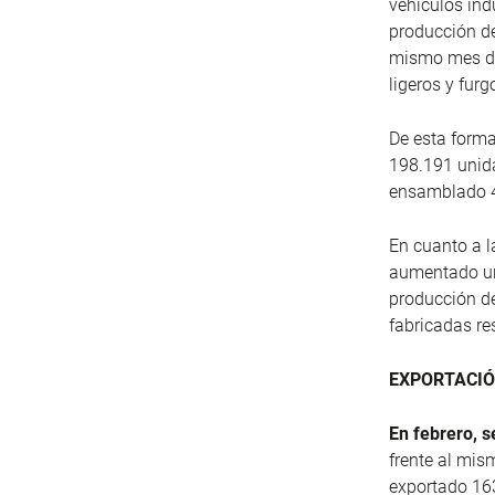
vehículos ind
producción d
mismo mes del
ligeros y fur
De esta forma
198.191 unida
ensamblado 4
En cuanto a l
aumentado un
producción de
fabricadas re
EXPORTACIÓ
En febrero, 
frente al mis
exportado 163