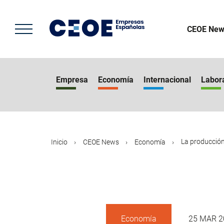
Pasar
al
contenido
CEOE New
principal
Empresa
Economía
Internacional
Labor
La producción 
Inicio
CEOE News
Economía
Economía
25 MAR 2