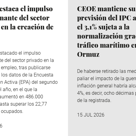
staca el impulso
CEOE mantiene su
nante del sector
previsión del IPC 
 en la creación de
el 3,1% sujeta a la
normalización gra
tráfico marítimo e
Ormuz
stacado el impulso
e del sector privado en la
 empleo, tras publicarse
De haberse retirado las me
 los datos de la Encuesta
paliar el impacto de la guer
n Activa (EPA) del segundo
inflación general habría al
l año, en el que la
4%, es decir, ocho décimas
aumentó en 486.000
de la registrada.
asta superar los 22,77
e ocupados.
15 JUL 2026
6