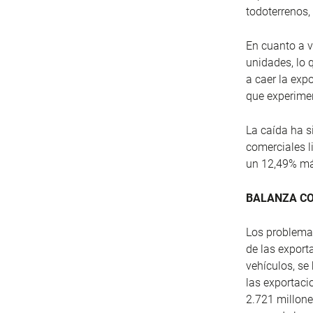
todoterrenos
En cuanto a v
unidades, lo 
a caer la exp
que experimen
La caída ha s
comerciales l
un 12,49% má
BALANZA C
Los problemas
de las export
vehículos, se
las exportaci
2.721 millone