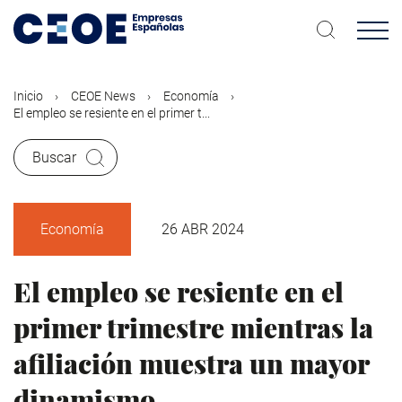
Pasar
al
contenido
principal
Inicio
CEOE News
Economía
El empleo se resiente en el primer t...
Buscar
Economía
26 ABR 2024
El empleo se resiente en el
primer trimestre mientras la
afiliación muestra un mayor
dinamismo