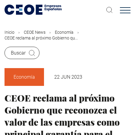
Pasar
al
contenido
principal
Inicio
CEOE News
Economía
CEOE reclama al próximo Gobierno qu...
Buscar
Economía
22 JUN 2023
CEOE reclama al próximo
Gobierno que reconozca el
valor de las empresas como
principal garantía para el