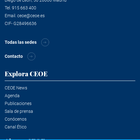
Diego de León, 50 28006 Madrid
Tel.
915 663 400
Email.
ceoe@ceoe.es
CIF- G28496636
Todas las sedes
Contacto
Explora CEOE
CEOE News
Agenda
Publicaciones
Sala de prensa
Conócenos
Canal Ético