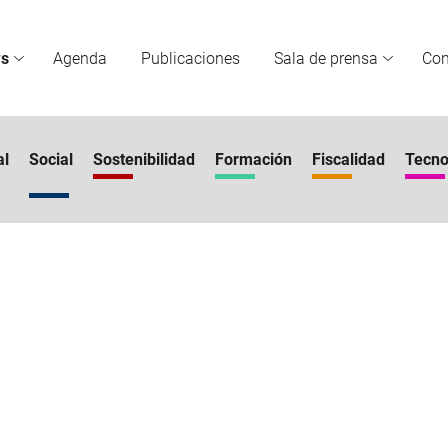
s
Agenda
Publicaciones
Sala de prensa
Co
al
Social
Sostenibilidad
Formación
Fiscalidad
Tecno