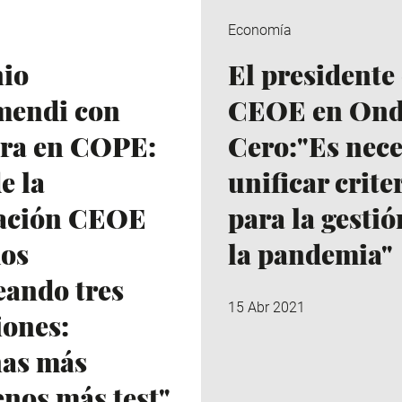
Economía
io
El presidente
mendi con
CEOE en On
ra en COPE:
Cero:"Es nece
e la
unificar crite
ación CEOE
para la gestió
os
la pandemia"
eando tres
15 Abr 2021
iones:
as más
enos más test"