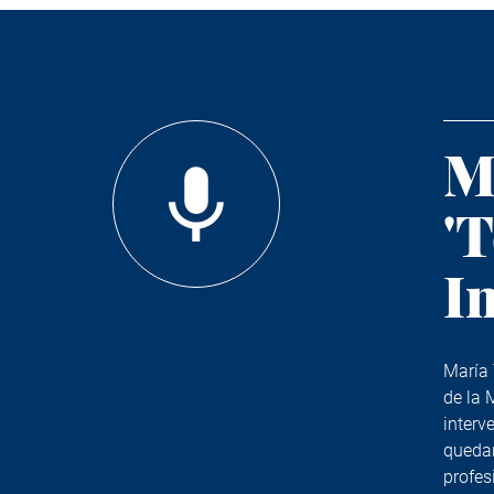
M
'T
I
María 
de la 
interv
quedan
profes