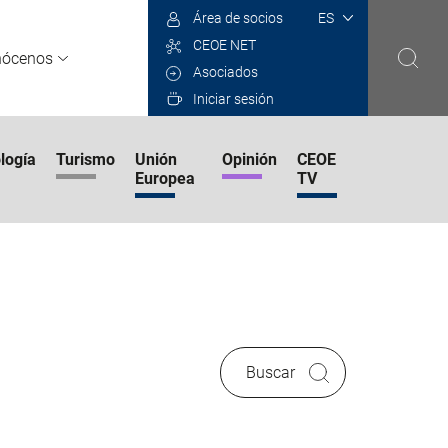
Select
Área de socios
your
CEOE NET
language
nócenos
Asociados
Iniciar sesión
logía
Turismo
Unión
Opinión
CEOE
Europea
TV
Buscar