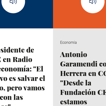
Economía
esidente de
Antonio
 en Radio
Garamendi c
economía: "El
Herrera en C
vo es salvar el
"Desde la
o, pero vamos
Fundación C
 con las
estamos