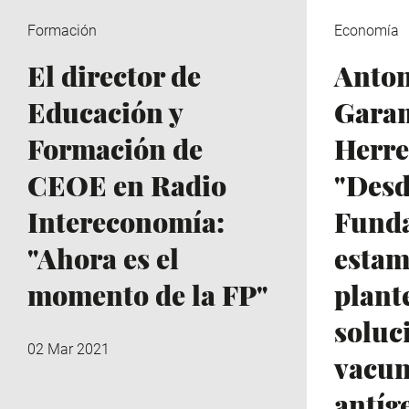
Formación
Economía
El director de
Anton
Educación y
Gara
Formación de
Herre
CEOE en Radio
"Desd
Intereconomía:
Fund
"Ahora es el
estam
momento de la FP"
plant
soluc
02 Mar 2021
vacun
antíg