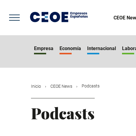
Pasar
al
contenido
CEOE New
principal
Empresa
Economía
Internacional
Labor
Podcasts
Inicio
CEOE News
Podcasts