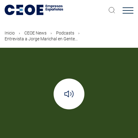
Pasar
al
contenido
principal
Inicio
CEOE News
Podcasts
Entrevista a Jorge Marichal en Gente...