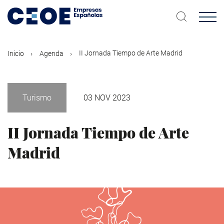
Pasar
al
contenido
principal
II Jornada Tiempo de Arte Madrid
Inicio
Agenda
Turismo
03 NOV 2023
II Jornada Tiempo de Arte
Madrid