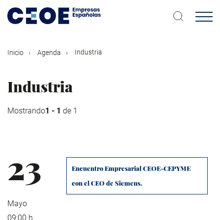
Pasar
al
contenido
principal
Industria
Inicio
Agenda
Industria
Mostrando
1 - 1
de 1
23
Encuentro Empresarial CEOE-CEPYME
con el CEO de Siemens.
Mayo
09:00 h