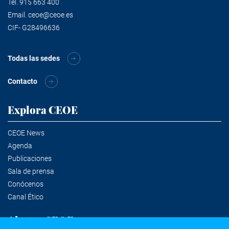
Tel.
915 663 400
Email.
ceoe@ceoe.es
CIF- G28496636
Todas las sedes
Contacto
Explora CEOE
CEOE News
Agenda
Publicaciones
Sala de prensa
Conócenos
Canal Ético
Alertas CEOE