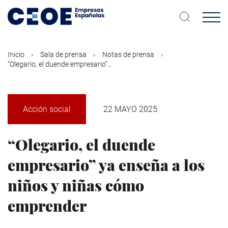
Pasar
al
contenido
principal
Inicio
Sala de prensa
Notas de prensa
“Olegario, el duende empresario”...
Acción social
22 MAYO 2025
“Olegario, el duende
empresario” ya enseña a los
niños y niñas cómo
emprender