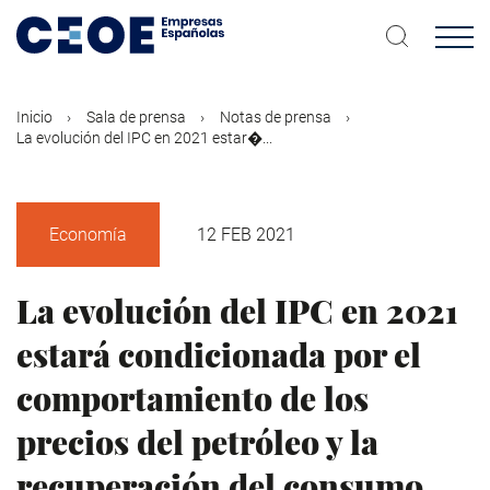
Pasar
al
contenido
principal
Inicio
Sala de prensa
Notas de prensa
La evolución del IPC en 2021 estar�...
Economía
12 FEB 2021
La evolución del IPC en 2021
estará condicionada por el
comportamiento de los
precios del petróleo y la
recuperación del consumo