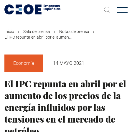
Pasar
al
contenido
principal
Inicio
Sala de prensa
Notas de prensa
El IPC repunta en abril por el aumen...
Economía
14 MAYO 2021
El IPC repunta en abril por el
aumento de los precios de la
energía influidos por las
tensiones en el mercado de
petróleo