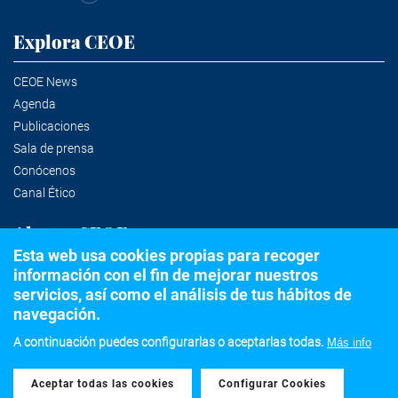
Explora CEOE
CEOE News
Agenda
Publicaciones
Sala de prensa
Conócenos
Canal Ético
Alertas CEOE
Esta web usa cookies propias para recoger
información con el fin de mejorar nuestros
Suscríbete a la newsletter
servicios, así como el análisis de tus hábitos de
navegación.
A continuación puedes configurarlas o aceptarlas todas.
Más info
©2020 Confederación Española de Organizaciones Empresariales
Aceptar todas las cookies
Withdraw consent
Aviso legal
Política de privacidad y Cookies