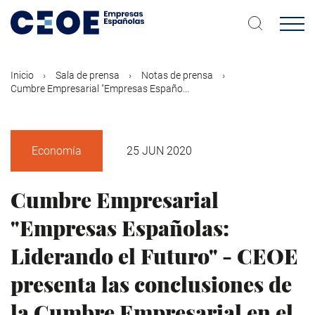
Pasar
al
contenido
principal
Inicio
Sala de prensa
Notas de prensa
Cumbre Empresarial "Empresas Españo...
Economía
25 JUN 2020
Cumbre Empresarial
"Empresas Españolas:
Liderando el Futuro" - CEOE
presenta las conclusiones de
la Cumbre Empresarial en el