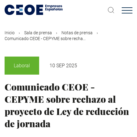
Pasar
al
contenido
principal
Inicio
Sala de prensa
Notas de prensa
Comunicado CEOE - CEPYME sobre recha...
Laboral
10 SEP 2025
Comunicado CEOE -
CEPYME sobre rechazo al
proyecto de Ley de reducción
de jornada