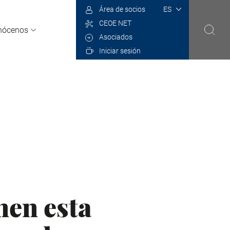
Select
Área de socios
your
CEOE NET
language
nócenos
Asociados
Iniciar sesión
nen esta