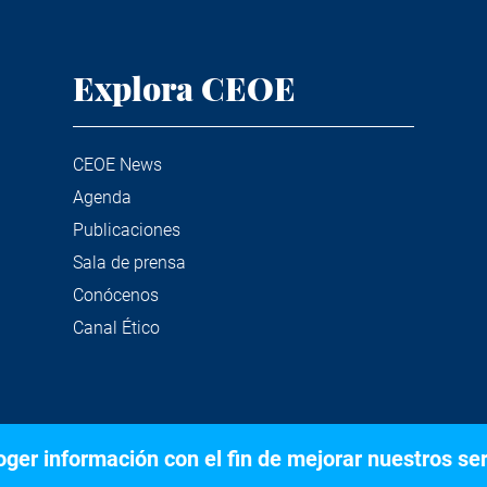
Explora CEOE
CEOE News
Agenda
Publicaciones
Sala de prensa
Conócenos
Canal Ético
er información con el fin de mejorar nuestros serv
©2020 Confederación Española de Organizaciones Empresariale