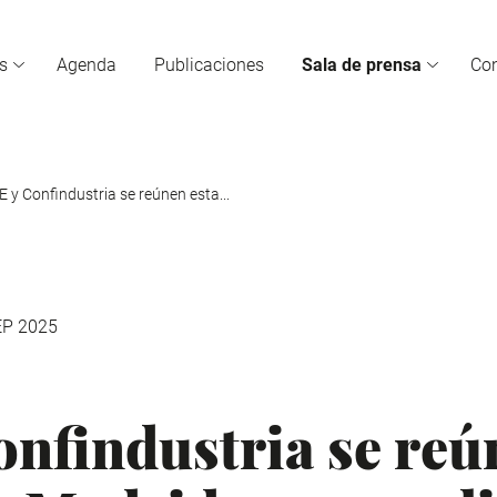
s
Agenda
Publicaciones
Sala de prensa
Co
 y Confindustria se reúnen esta...
EP 2025
nfindustria se reú