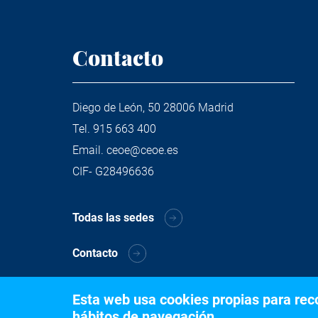
Contacto
Diego de León, 50 28006 Madrid
Tel.
915 663 400
Email.
ceoe@ceoe.es
CIF- G28496636
Todas las sedes
Contacto
Esta web usa cookies propias para recog
hábitos de navegación.