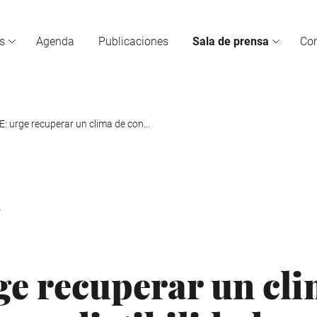
s
Agenda
Publicaciones
Sala de prensa
Co
: urge recuperar un clima de con...
4
e recuperar un cli