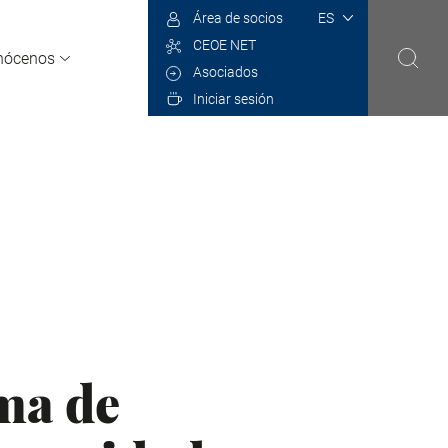
Select
Área de socios
your
CEOE NET
language
nócenos
Asociados
Iniciar sesión
ma de