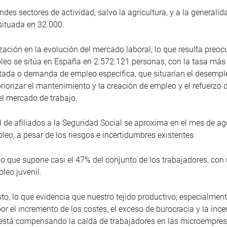
des sectores de actividad, salvo la agricultura, y a la generalida
situada en 32.000.
ización en la evolución del mercado laboral, lo que resulta preoc
o se sitúa en España en 2.572.121 personas, con la tasa más al
tada o demanda de empleo específica, que situarían el desempl
iorizar el mantenimiento y la creación de empleo y el refuerzo d
el mercado de trabajo.
l de afiliados a la Seguridad Social se aproxima en el mes de ag
leo, a pesar de los riesgos e incertidumbres existentes.
lo que supone casi el 47% del conjunto de los trabajadores, con
leo juvenil.
o, lo que evidencia que nuestro tejido productivo, especialm
r el incremento de los costes, el exceso de burocracia y la inc
stá compensando la caída de trabajadores en las microempresas