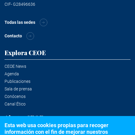
CIF- G28496636
Todas las sedes
Contacto
Explora CEOE
CEOE News
Agenda
Publicaciones
Sala de prensa
Conócenos
Canal Ético
Alertas CEOE
Esta web usa cookies propias para recoger
información con el fin de mejorar nuestros
Suscríbete a la newsletter