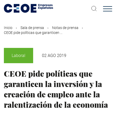
Pasar
al
contenido
principal
Inicio
Sala de prensa
Notas de prensa
CEOE pide políticas que garanticen ...
Laboral
02 AGO 2019
CEOE pide políticas que
garanticen la inversión y la
creación de empleo ante la
ralentización de la economía