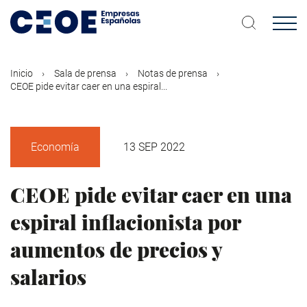
Pasar
al
contenido
principal
Inicio
Sala de prensa
Notas de prensa
CEOE pide evitar caer en una espiral...
Economía
13 SEP 2022
CEOE pide evitar caer en una
espiral inflacionista por
aumentos de precios y
salarios