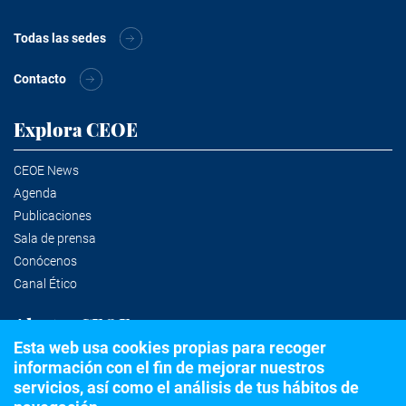
Todas las sedes
Contacto
Explora CEOE
CEOE News
Agenda
Publicaciones
Sala de prensa
Conócenos
Canal Ético
Alertas CEOE
Esta web usa cookies propias para recoger
información con el fin de mejorar nuestros
Suscríbete a la newsletter
servicios, así como el análisis de tus hábitos de