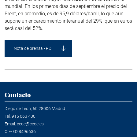
mundial. En los primeros días de septiembre el precio del
Brent, en promedio, es de 95,9 dólares/barril, lo que aún
supone un encarecimiento interanual del 29%, que en euros
será casi del 52%.
Nota de prensa - PDF
Contacto
Diego de León, 50 28006 Madrid
Tel.
915 663 400
Email.
ceoe@ceoe.es
CIF- G28496636