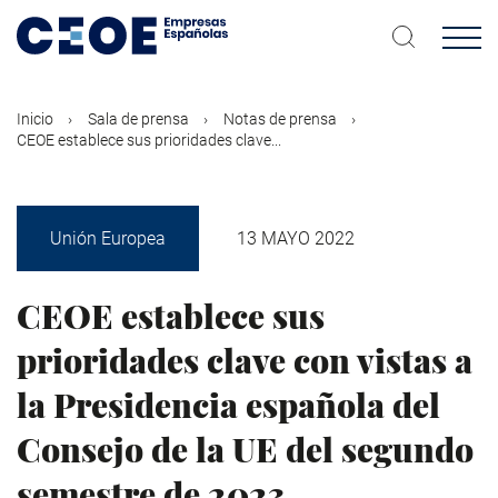
Pasar
al
contenido
principal
Inicio
Sala de prensa
Notas de prensa
CEOE establece sus prioridades clave...
Unión Europea
13 MAYO 2022
CEOE establece sus
prioridades clave con vistas a
la Presidencia española del
Consejo de la UE del segundo
semestre de 2023