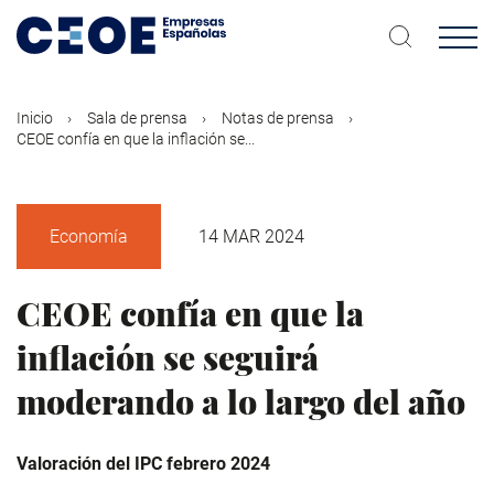
Pasar
al
contenido
principal
Inicio
Sala de prensa
Notas de prensa
CEOE confía en que la inflación se...
Economía
14 MAR 2024
CEOE confía en que la
inflación se seguirá
moderando a lo largo del año
Valoración del IPC febrero 2024