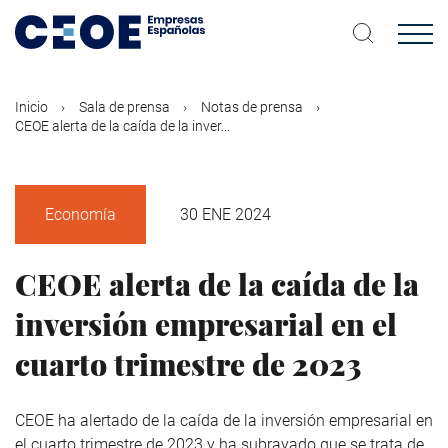
Pasar
al
contenido
principal
Inicio
Sala de prensa
Notas de prensa
CEOE alerta de la caída de la inver...
Economía
30 ENE 2024
CEOE alerta de la caída de la
inversión empresarial en el
cuarto trimestre de 2023
CEOE ha alertado de la caída de la inversión empresarial en
el cuarto trimestre de 2023 y ha subrayado que se trata de