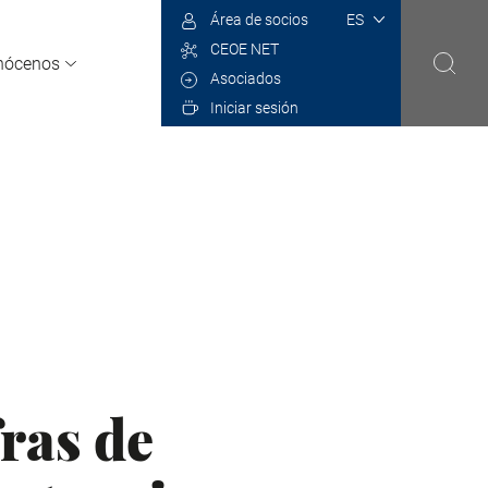
Select
Área de socios
your
CEOE NET
language
nócenos
Asociados
Iniciar sesión
fras de