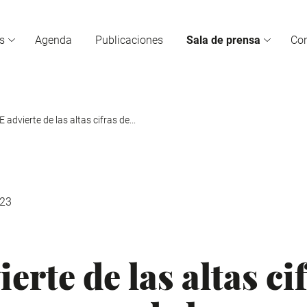
s
Agenda
Publicaciones
Sala de prensa
Co
 advierte de las altas cifras de...
23
rte de las altas ci