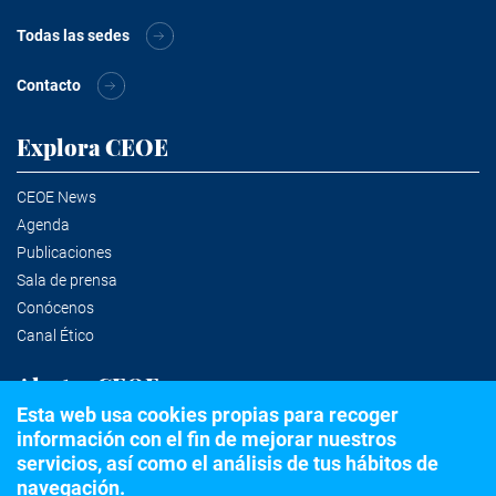
Todas las sedes
Contacto
Explora CEOE
CEOE News
Agenda
Publicaciones
Sala de prensa
Conócenos
Canal Ético
Alertas CEOE
Esta web usa cookies propias para recoger
información con el fin de mejorar nuestros
Suscríbete a la newsletter
servicios, así como el análisis de tus hábitos de
navegación.