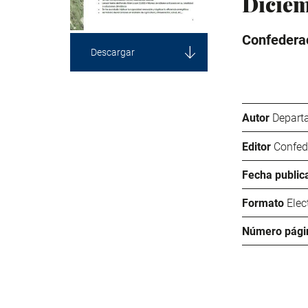
Diciem
Confederac
Descargar
Autor
Departa
Editor
Confed
Fecha public
Formato
Elec
Número pági