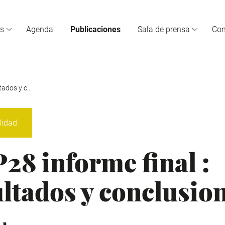
s
Agenda
Publicaciones
Sala de prensa
Co
ados y c...
lidad
28 informe final :
ltados y conclusio