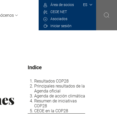
Select
Área de socios
your
CEOE NET
language
nócenos
Asociados
Iniciar sesión
Indice
Resultados COP28
Principales resultados de la
Agenda oficial
nes
Agenda de acción climática
Resumen de iniciativas
COP28
CEOE en la COP28