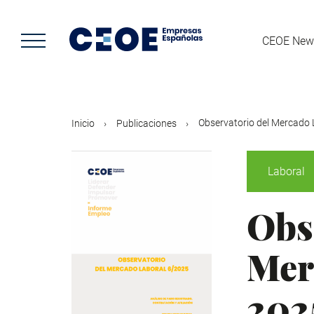
Pasar
al
contenido
CEOE New
principal
Observatorio del Mercado La
Inicio
Publicaciones
Laboral
Obs
Mer
202