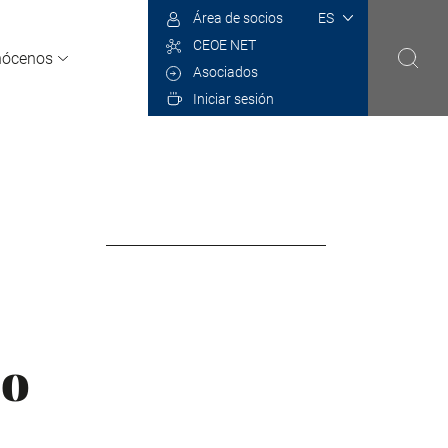
Select
Área de socios
your
CEOE NET
language
nócenos
Asociados
Iniciar sesión
io