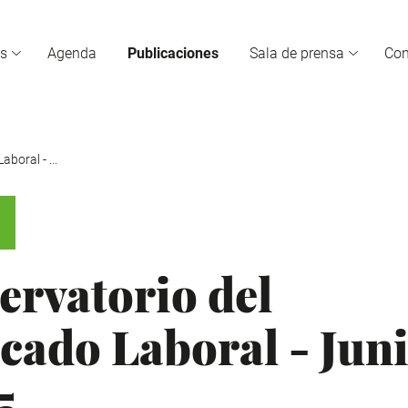
s
Agenda
Publicaciones
Sala de prensa
Co
boral - ...
ervatorio del
cado Laboral - Jun
5