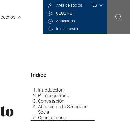
Select
Área de socios
your
CEOE NET
language
nócenos
Asociados
Iniciar sesión
Indice
Introducción
Paro registrado
Contratación
to
Afiliación a la Seguridad
Social
Conclusiones