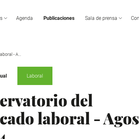
s
Agenda
Publicaciones
Sala de prensa
Co
boral - A...
ual
Laboral
ervatorio del
cado laboral - Agos
4