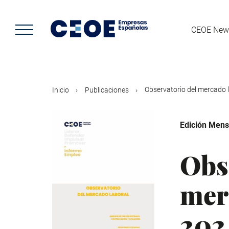
Pasar
al
contenido
CEOE New
principal
Observatorio del mercado la
Inicio
Publicaciones
Edición Mens
Obs
mer
202