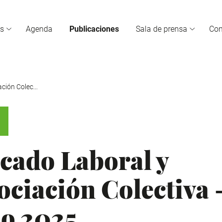
s
Agenda
Publicaciones
Sala de prensa
Co
ión Colec...
cado Laboral y
ciación Colectiva 
io 2025