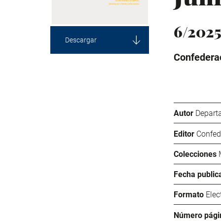
6/202
Descargar
Confederac
Autor
Departa
Editor
Confed
Colecciones
Fecha public
Formato
Elec
Número pági