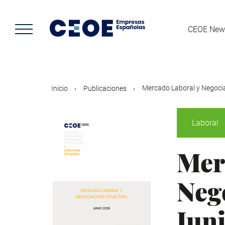
Pasar
al
contenido
CEOE New
principal
Mercado Laboral y Negociac
Inicio
Publicaciones
Laboral
Mer
Nego
Jun