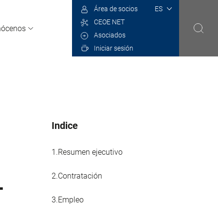
Select
Área de socios
your
CEOE NET
language
nócenos
Asociados
Iniciar sesión
Indice
1.
Resumen ejecutivo
-
2.
Contratación
3.Empleo