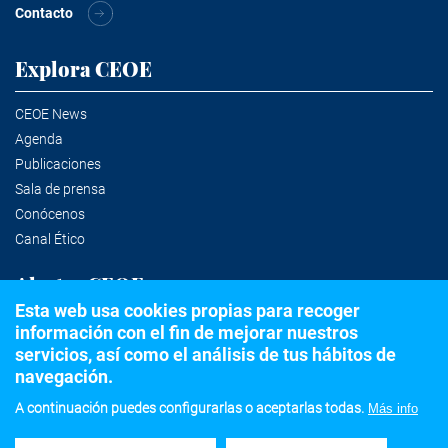
Contacto
Explora CEOE
CEOE News
Agenda
Publicaciones
Sala de prensa
Conócenos
Canal Ético
Alertas CEOE
Esta web usa cookies propias para recoger
información con el fin de mejorar nuestros
Suscríbete a la newsletter
servicios, así como el análisis de tus hábitos de
navegación.
A continuación puedes configurarlas o aceptarlas todas.
Más info
©2020 Confederación Española de Organizaciones Empresariales