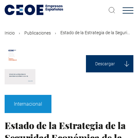
Pasar
al
contenido
principal
Estado de la Estrategia de la Seguri...
Inicio
Publicaciones
Descargar
Internacional
Estado de la Estrategia de la
Seguridad Económica de la