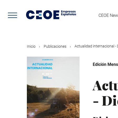
Pasar
al
contenido
CEOE New
principal
Actualidad internacional - 
Inicio
Publicaciones
Edición Mens
Act
- D