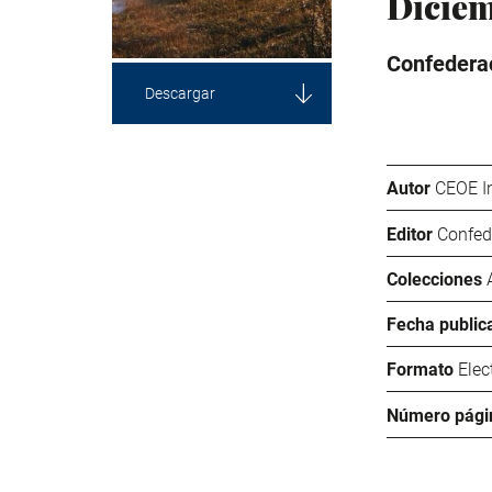
Dicie
Confederac
Descargar
Autor
CEOE I
Editor
Confed
Colecciones
Fecha public
Formato
Elec
Número pági