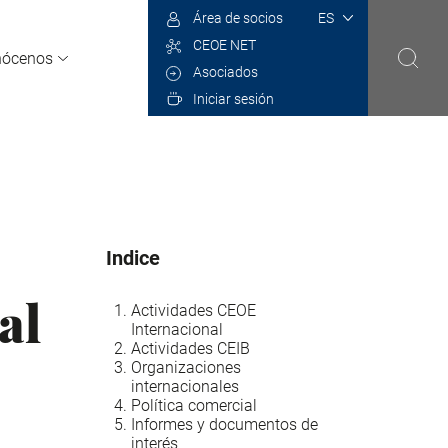
Select
Área de socios
your
CEOE NET
language
nócenos
Asociados
Iniciar sesión
Indice
al
Actividades CEOE
Internacional
Actividades CEIB
Organizaciones
internacionales
Política comercial
Informes y documentos de
interés